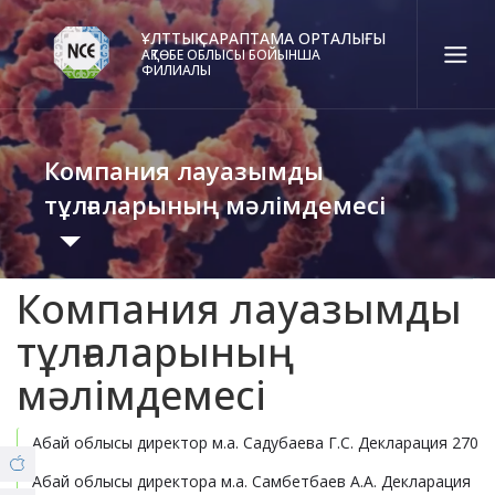
ҰЛТТЫҚ САРАПТАМА ОРТАЛЫҒЫ
АҚТӨБЕ ОБЛЫСЫ БОЙЫНША
ФИЛИАЛЫ
Қаз
Рус
Eng
Компания лауазымды
Байланыс орталығы:
58-85-55, 258-85-55 (
Алматы
)
тұлғаларының мәлімдемесі
+7 (7277) 27-70-67 (
Қонаев
)
Сенім тел.:
+7 (7172) 55-49-21
Компания лауазымды
8 (7132) 50-67-31 (Covid19)
Нормативтік құқықтық актілер
тұлғаларының
мәлімдемесі
ФИЛИАЛ ТУРАЛЫ
Іс-шаралар жоспары
© Copyright 2019 - nce.kz - all rights reserved.
Абай облысы директор м.а. Садубаева Г.С. Декларация 270
Бөлім
Ақпаратттар мен құжатттар
Абай облысы директора м.а. Самбетбаев А.А. Декларация