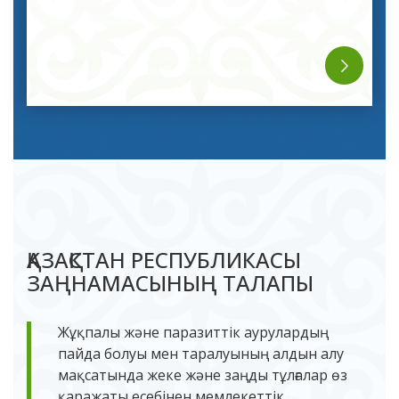
ҚАЗАҚСТАН РЕСПУБЛИКАСЫ
ЗАҢНАМАСЫНЫҢ ТАЛАПЫ
Жұқпалы және паразиттік аурулардың
пайда болуы мен таралуының алдын алу
мақсатында жеке және заңды тұлғалар өз
қаражаты есебінен мемлекеттік