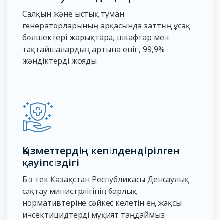
Салқын және ыстық тұман
генераторларының арқасында заттың ұсақ
бөлшектері жарықтарға, шкафтар мен
тақтайшалардың артына еніп, 99,9%
жәндіктерді жояды
Қызметтердің кепілдендірілген
қауіпсіздігі
Біз тек Қазақстан Республикасы Денсаулық
сақтау министрлігінің барлық
нормативтеріне сәйкес келетін ең жақсы
инсектицидтерді мұқият таңдаймыз