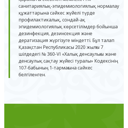
санитариялық-эпидемиологиялық нормалау
құжаттарына сәйкес жүйелі түрде
профилактикалық, сондай-ақ
эпидемиологиялық көрсетілімдер бойынша
дезинфекция, дезинсекция және
дератизация жүргізуге міндетті. Бұл талап
Қазақстан Республикасы 2020 жылғы 7
шілдедегі № 360-VI «Халық денсаулығы және
денсаулық сақтау жүйесі туралы» Кодексінің
107-бабының 1-тармағына сәйкес
белгіленген.