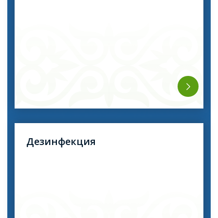
және қауіпсіз дегенді қолданып, біз сізге
тұмсықтардан, тарақандардан, масалардан және
басқа да қауіпті жануарлардан ұзақ уақыт құтылуға
көмектесеміз.
Дезинфекция
ҰСО мамандары сіздің пәтеріңізді, үй-
жайларыңызды немесе көліктеріңізді жұқпалы
аурулардың қоздырғыштарын тез жою және
қоршаған ортадағы қауіпті токсиндерді жою үшін
кәсіби түрде өңдейді.