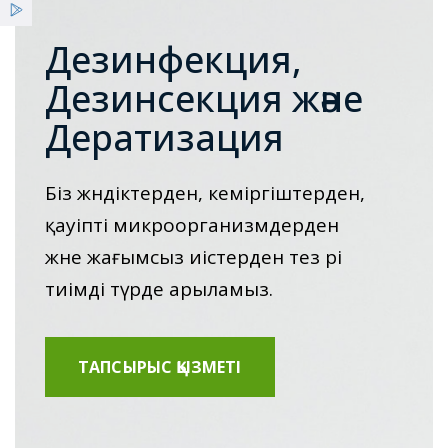
Қызметтер
Дезинфекция,
Жеңілдіктер
Дезинсекция және
Дератизация
Жаңалықтар
Біз жәндіктерден, кеміргіштерден,
қауіпті микроорганизмдерден
және жағымсыз иістерден тез әрі
тиімді түрде арыламыз.
ТАПСЫРЫС ҚЫЗМЕТІ