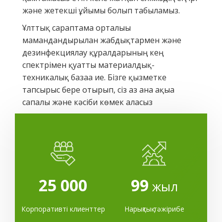
және жетекші ұйымы болып табыламыз.
Ұлттық сараптама орталығы
мамандандырылған жабдықтармен және
дезинфекциялау құралдарының кең
спектрімен қуатты материалдық-
техникалық базаға ие. Бізге қызметке
тапсырыс бере отырып, сіз аз ғана ақыға
сапалы және кәсіби көмек аласыз
25 000
99
жыл
Корпоративті клиенттер
Нарықтық тәжірибе