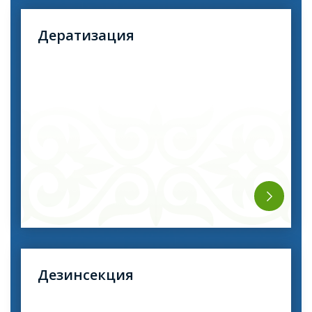
Дератизация
Сіз бізден егеуқұйрықтарды, тышқандарды және
басқа да кеміргіштердің түрлерін толығымен
жоюға арналған барлық шаралар кешеніне
тапсырыс бере аласыз. Біздің мамандар
зиянкестерден тез және кәсіби түрде арылтады.
Жақсы нәтижеге жету үшін біз әртүрлі техниканы
қолданамыз (пестицидтер, тұзақ, газ тәрізді улар
және т.б.).
Дезинсекция
Біз сіздің кеңістігіңізді улайтын және түрлі
инфекцияларды жұқтыратын көптеген зиянды
жәндіктерді жоямыз. Адамдар үшін дәлелденген