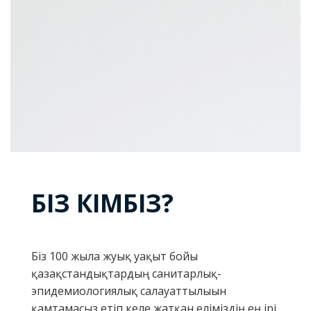
БІЗ КІМБІЗ?
Біз 100 жылға жуық уақыт бойы
қазақстандықтардың санитарлық-
эпидемиологиялық салауаттылығын
қамтамасыз етіп келе жатқан еліміздің ең ірі