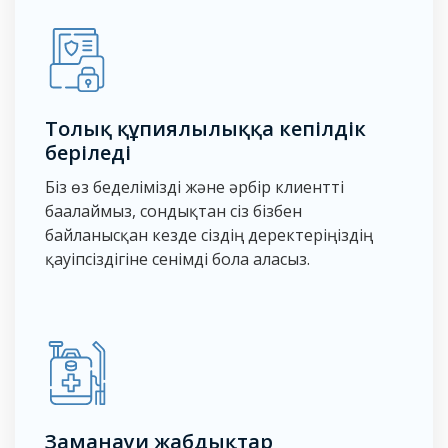
Толық құпиялылыққа кепілдік
беріледі
Біз өз беделімізді және әрбір клиентті
бағалаймыз, сондықтан сіз бізбен
байланысқан кезде сіздің деректеріңіздің
қауіпсіздігіне сенімді бола аласыз.
Заманауи жабдықтар