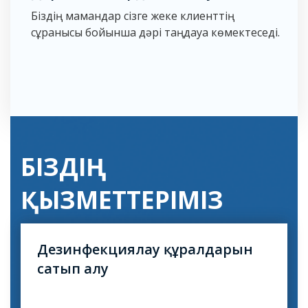
Біздің мамандар сізге жеке клиенттің
сұранысы бойынша дәрі таңдауға көмектеседі.
БІЗДІҢ
ҚЫЗМЕТТЕРІМІЗ
Дезинфекциялау құралдарын
Сіз зиянды жәндіктерді немесе кеміргіштерді
өзіңіз жойғыңыз келе ме? Сіз бізден барлық
сатып алу
қауіпсіздік пен сапа стандарттарына жауап
беретін заманауи дәрі-дәрмектер сатып ала
аласыз.