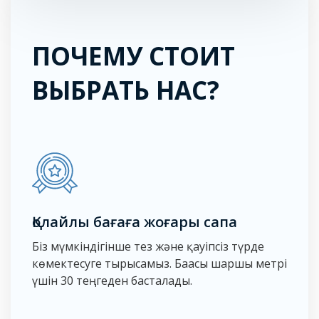
ПОЧЕМУ СТОИТ
ВЫБРАТЬ НАС?
Қолайлы бағаға жоғары сапа
Біз мүмкіндігінше тез және қауіпсіз түрде
көмектесуге тырысамыз. Бағасы шаршы метрі
үшін 30 теңгеден басталады.