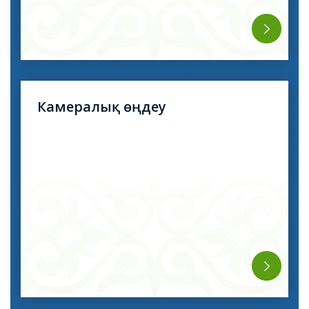
Камералық өңдеу
киімді, жүнді, кілемді және басқаларын кәсіби
дезинфекциялау немесе дезинсекциялау.
дезинфекция дезинфекциялау камераларында
жүргізіледі. Бұл емдеу түрі туберкулез, гепатит,
бас биттері, қышыма, саңырауқұлақ тері аурулары
және басқалары сияқты жұқпалы аурулардың алдын
алудың сенімді әдістерінің бірі болып табылады.