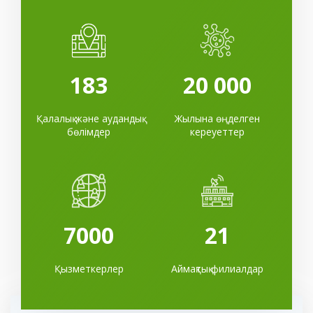
183
20 000
Қалалық және аудандық
Жылына өңделген
бөлімдер
кереуеттер
7000
21
Қызметкерлер
Аймақтық филиалдар