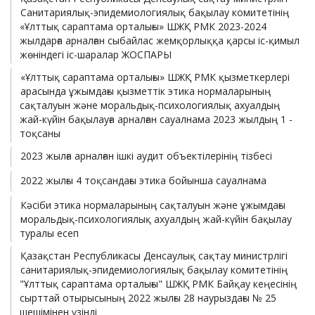
Санитариялық-эпидемиологиялық бақылау комитетінің
«Ұлттық сараптама орталығы» ШЖҚ РМК 2023-2024
жылдарға арналған сыбайлас жемқорлыққа қарсы іс-қимыл
жөніндегі іс-шаралар ЖОСПАРЫ
«Ұлттық сараптама орталығы» ШЖҚ РМК қызметкерлері
арасында ұжымдағы қызметтік этика нормаларының
сақталуын және моральдық-психологиялық ахуалдың
жай-күйін бақылауға арналған сауалнама 2023 жылдың 1 -
тоқсаны
2023 жылға арналған ішкі аудит объектілерінің тізбесі
2022 жылғы 4 тоқсандағы этика бойынша сауалнама
Кәсіби этика нормаларының сақталуын және ұжымдағы
моральдық-психологиялық ахуалдың жай-күйін бақылау
туралы есеп
Қазақстан Республикасы Денсаулық сақтау министрлігі
санитариялық-эпидемиологиялық бақылау комитетінің
"Ұлттық сараптама орталығы" ШЖҚ РМК Байқау кеңесінің
сырттай отырысының 2022 жылғы 28 наурыздағы № 25
шешімінен үзінді