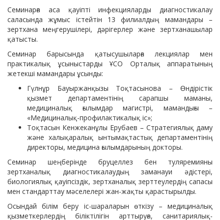
Семинарға аса қауіпті инфекцияларды диагностикалау
саласында жұмыс істейтін 13 филиалдың мамандары –
зертхана меңгерушілері, дәрігерлер және зертханашылар
қатысты.
Семинар барысында қатысушыларға лекциялар мен
практикалық ұсыныстарды ҰСО Орталық аппаратының
жетекші мамандары ұсынды:
Гүлнұр Бауыржанқызы Тоқтасынова – Өндірістік
қызмет департаментінің сарапшы маманы,
медициналық ғылымдар магистрі, мамандығы –
«Медициналық-профилактикалық іс»;
Тоқтасын Кенжеканұлы Ерубаев – Стратегиялық даму
және халықаралық ынтымақтастық департаментінің
директоры, медицина ғылымдарының докторы.
Семинар шеңберінде бруцеллез бен туляремияны
зертханалық диагностикалаудың заманауи әдістері,
биологиялық қауіпсіздік, зертханалық зерттеулердің сапасы
мен стандарттау мәселелері жан-жақты қарастырылды.
Осындай білім беру іс-шараларын өткізу – медициналық
қызметкерлердің біліктілігін арттыруға, санитариялық-