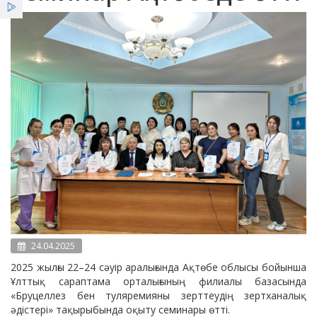
Қызметтер
Жеңілдіктер
Жаңалықтар
24.04.2025
2025 жылғы 22–24 сәуір аралығында Ақтөбе облысы бойынша
Ұлттық сараптама орталығының филиалы базасында
«Бруцеллез бен туляремияны зерттеудің зертханалық
әдістері» тақырыбында оқыту семинары өтті.