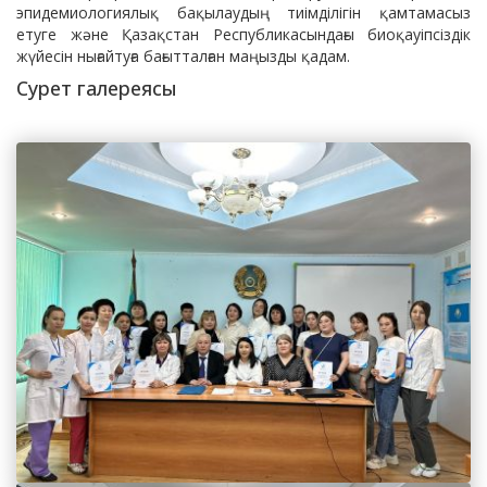
эпидемиологиялық бақылаудың тиімділігін қамтамасыз
етуге және Қазақстан Республикасындағы биоқауіпсіздік
жүйесін нығайтуға бағытталған маңызды қадам.
Сурет галереясы