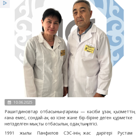
Қызметтер
Жеңілдіктер
Жаңалықтар
10.06.2025
Рашитдиновтар отбасының тарихы — кәсіби ұзақ қызметтің
ғана емес, сондай-ақ өз ісіне және бір-біріне деген құрметке
негізделген мықты отбасылық одақтың үлгісі.
1991 жылы Панфилов СЭС-інің жас дәрігері Рустам