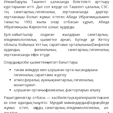
Илиакбарұлы Ташкент қаласында біліктілікті арттыру
курстарынан өтті. Дәл сол жерде ол Ташкент қалалық СЭС-
тің санитарлық-гигиеналық зертханасында дәрігер-
зертханашы болып жұмыс істеген Абида Ибрагимқызымен
танысты. 1992 жылы олар отбасын құрып, Абида
Ибрагимқызы Жаркентке қоныс аударды.
Ерлі-зайыптылар ондаған жылдарын санитарлық-
эпидемиологиялық қызметке арнап, бүгінде де Жетісу
облысы бойынша Ұлттық сараптама орталығының Панфилов
аудандық филиалының санитарлық-гигиеналық
зертханасында еңбек етуде.
Олардың кәсіби қызметінің негізгі бағыттары:
тағам өнімдері мен қоршаған орта нысандарына
гигиеналық сараптама жүргізу
атмосфералық ауаның санитарлық-гигиеналық
мониторингі
қоршаған ортаның физикалық факторларын өлшеу
Рашитдиновтар отбасы — кәсібиліктің, жауапкершіліктің және
өз ісіне адалдықтың үлгісі. Мұндай мамандардың біздің жүйеде
жұмыс істеп, өңірдің санитарлық-эпидемиологиялық әл-
ауқатын қамтамасыз етуге сүбелі үлес қосып отырғанына