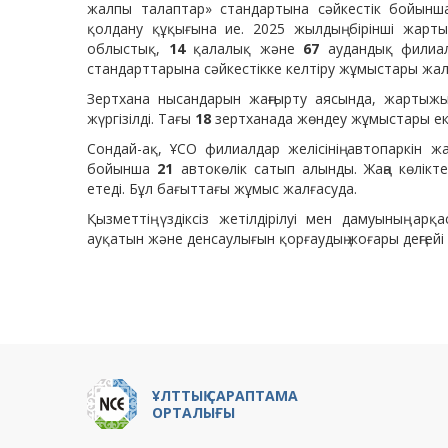
жалпы талаптар» стандартына сәйкестік бойынша
қолдану құқығына ие. 2025 жылдың бірінші жар
облыстық,
14
қалалық және
67
аудандық филиал 
стандарттарына сәйкестікке келтіру жұмыстары жал
Зертхана нысандарын жаңғырту аясында, жарт
жүргізілді. Тағы
18
зертханада жөндеу жұмыстары ек
Сондай-ақ, ҰСО филиалдар желісінің автопаркін
бойынша
21
автокөлік сатып алынды. Жаңа көлікте
етеді. Бұл бағыттағы жұмыс жалғасуда.
Қызметтің үздіксіз жетілдірілуі мен дамуының арқ
ауқатын және денсаулығын қорғаудың жоғары деңгейі
ҰЛТТЫҚ САРАПТАМА
ОРТАЛЫҒЫ