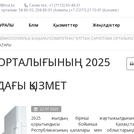
l@nce.kz
Сенім тел.:
+7 (7172) 55-49-21
орталығы:
58-85-55, 258-85-55 (
Алматы
),
+7 (7277) 27 70 67 (
Қонаев
)
УРАЛЫ
Бөлім
Қызметтер
Жеңілдіктер
ДЕМИОЛОГИЯЛЫҚ БАҚЫЛАУ КОМИТЕТІНІҢ "ҰЛТТЫҚ САРАПТАМА ОРТАЛЫҒЫ
ҚТАРЫ
 ОРТАЛЫҒЫНЫҢ 2025
АҒЫ ҚЫЗМЕТ
22.07.2025
2025 жылдың бірінші жартыжылдығыны
қорытындысы бойынша Қазақста
Республикасының қалалары мен облыстарын