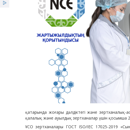
қатарында жоғары дәлдіктегі және зертханалық-а
қалалық және ауылдық зертханалар үшін қосымша 2
ҰСО зертханалары ГОСТ ISO/IEC 17025-2019 «Сын