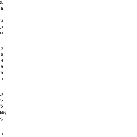
і.
а
 –
үй
да
ды
ар
на
ен
ма
ға
ып
а
қ-
75
ың
қ,
ын