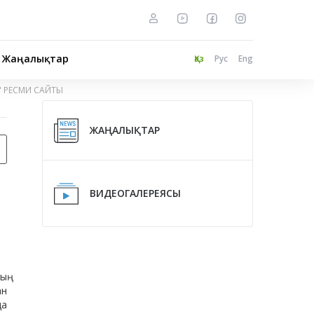
Жаңалықтар
Қаз
Рус
Eng
" РЕСМИ САЙТЫ
ЖАҢАЛЫҚТАР
ВИДЕОГАЛЕРЕЯСЫ
ң
н
да