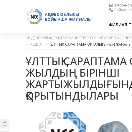
aktobe-ob
Байланыс 
АҚТӨБЕ ОБЛЫСЫ
БОЙЫНША ФИЛИАЛЫ
ФИЛИАЛ Т
ҚР ДЕНСАУЛЫҚ САҚТАУ МИНИСТРЛІГІ САНИТАРИЯЛЫҚ-ЭПИ
МЕДИА
ҰЛТТЫҚ САРАПТАМА ОРТАЛЫҒЫНЫҢ ЖАҢАЛЫ
ҰЛТТЫҚ САРАПТАМА
ЖЫЛДЫҢ БІРІНШІ
ЖАРТЫЖЫЛДЫҒЫНД
ҚОРЫТЫНДЫЛАРЫ