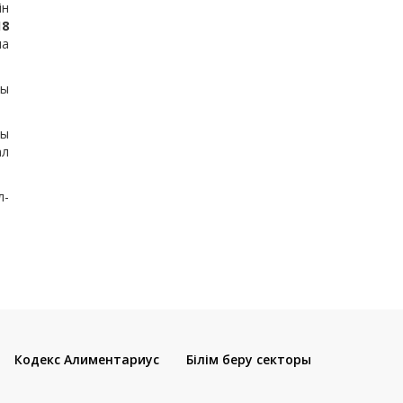
ін
18
па
ры
сы
ал
л-
Кодекс Алиментариус
Білім беру секторы