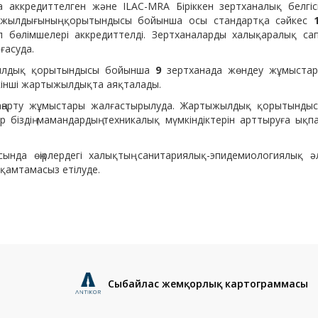
 аккредиттелген және ILAC-MRA Біріккен зертханалық белгіс
тыжылдығының қорытындысы бойынша осы стандартқа сәйкес
бөлімшелері аккредиттелді. Зертханаларды халықаралық са
ғасуда.
ыжылдық қорытындысы бойынша
9
зертханада жөндеу жұмыста
інші жартыжылдықта аяқталады.
 жаңарту жұмыстары жалғастырылуда. Жартыжылдық қорытынды
р біздің мамандардың техникалық мүмкіндіктерін арттыруға ықп
асында өңірлердегі халықтың санитариялық-эпидемиологиялық ә
 қамтамасыз етілуде.
Сыбайлас жемқорлық картограммасы