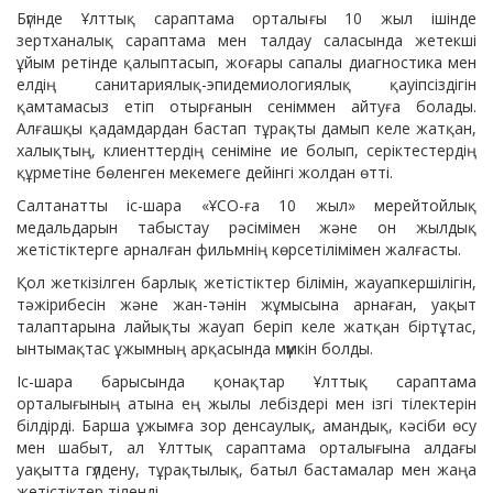
Бүгінде Ұлттық сараптама орталығы 10 жыл ішінде
зертханалық сараптама мен талдау саласында жетекші
ұйым ретінде қалыптасып, жоғары сапалы диагностика мен
елдің санитариялық-эпидемиологиялық қауіпсіздігін
қамтамасыз етіп отырғанын сеніммен айтуға болады.
Алғашқы қадамдардан бастап тұрақты дамып келе жатқан,
халықтың, клиенттердің сеніміне ие болып, серіктестердің
құрметіне бөленген мекемеге дейінгі жолдан өтті.
Салтанатты іс-шара «ҰСО-ға 10 жыл» мерейтойлық
медальдарын табыстау рәсімімен және он жылдық
жетістіктерге арналған фильмнің көрсетілімімен жалғасты.
Қол жеткізілген барлық жетістіктер білімін, жауапкершілігін,
тәжірибесін және жан-тәнін жұмысына арнаған, уақыт
талаптарына лайықты жауап беріп келе жатқан біртұтас,
ынтымақтас ұжымның арқасында мүмкін болды.
Іс-шара барысында қонақтар Ұлттық сараптама
орталығының атына ең жылы лебіздері мен ізгі тілектерін
білдірді. Барша ұжымға зор денсаулық, амандық, кәсіби өсу
мен шабыт, ал Ұлттық сараптама орталығына алдағы
уақытта гүлдену, тұрақтылық, батыл бастамалар мен жаңа
жетістіктер тіленді.