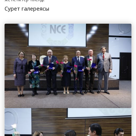
Сурет галереясы