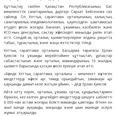
Құттықтау сөзбен Қазақстан Республикасының Бас
мемлекеттік санитариялық дәрігері Сархат Бейсенова сөз
сөйледі. Ол Ұлттық сараптама орталығының халықтың
санитариялық-эпидемиологиялық қауіпсіздігін қамтамасыз
етудегі үлесін жоғары бағалап, ұжымның кәсібилігін және
ҰСО-ның денсаулық сақтау жүйесіндегі маңызды рөлін атап
өтті. Сондай-ақ орталық қызметкерлеріне алдағы уақытта
табыс, тұрақтылық және жаңа жетістіктер тіледі.
Ұлттық сараптама орталығы Басқарма төрағасы Ерлан
Қиясов та ұжымды мерейтоймен құттықтап, ұрпақтар
сабақтастығын және орталық мамандарының 10 жылдық
қызметі барысында қосқан үлесін ерекше атап өтті.
«Бүгінде Ұлттық сараптама орталығы – мемлекет жүктеген
міндеттерді жүйелі әрі тиімді орындайтын, заманауи әрі
қарқынды дамып келе жатқан ұйым», – деді Ерлан Қиясов.
Айта кету керек, орталық ұжымы ортақ құндылықтармен
біріккен, кез келген деңгейдегі міндеттерді шешуге қабілетті
6 000-нан астам жоғары білікті маманды қамтиды. Өткен он
жыл ішінде ауқымды, маңызды және шын мәнінде әсерлі
жұмыс атқарылды.