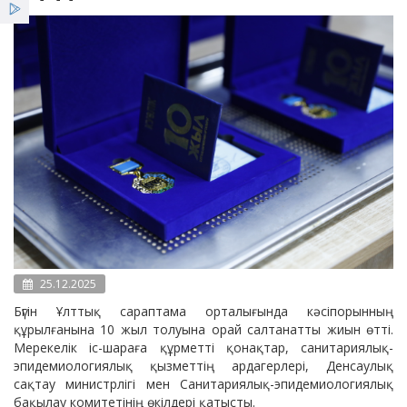
Қызметтер
Жеңілдіктер
Жаңалықтар
25.12.2025
Бүгін Ұлттық сараптама орталығында кәсіпорынның
құрылғанына 10 жыл толуына орай салтанатты жиын өтті.
Мерекелік іс-шараға құрметті қонақтар, санитариялық-
эпидемиологиялық қызметтің ардагерлері, Денсаулық
сақтау министрлігі мен Санитариялық-эпидемиологиялық
бақылау комитетінің өкілдері қатысты.